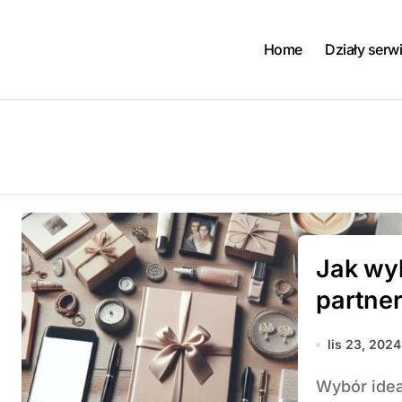
Home
Działy serw
Jak wyb
partner
lis 23, 2024
Wybór idealnego prezentu dla partnera na ślub to nie