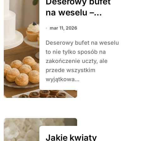
Deserowy bufet
na weselu –
pomysły i
mar 11, 2026
inspiracje
Deserowy bufet na weselu
to nie tylko sposób na
zakończenie uczty, ale
przede wszystkim
wyjątkowa...
Jakie kwiaty