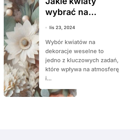
Jakie kwiaty
wybrać na
dekoracje
lis 23, 2024
weselne?
Wybór kwiatów na
dekoracje weselne to
jedno z kluczowych zadań,
które wpływa na atmosferę
i...