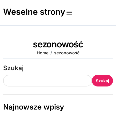
Skip
to
Weselne strony
content
sezonowość
Home
sezonowość
Szukaj
Szukaj
Najnowsze wpisy