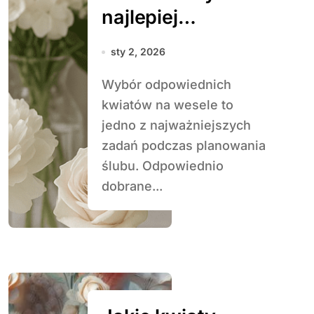
najlepiej
sprawdzają się na
sty 2, 2026
weselu
Wybór odpowiednich
kwiatów na wesele to
jedno z najważniejszych
zadań podczas planowania
ślubu. Odpowiednio
dobrane...