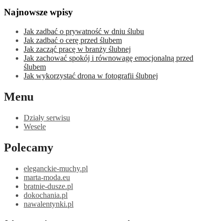
Najnowsze wpisy
Jak zadbać o prywatność w dniu ślubu
Jak zadbać o cerę przed ślubem
Jak zacząć pracę w branży ślubnej
Jak zachować spokój i równowagę emocjonalną przed
ślubem
Jak wykorzystać drona w fotografii ślubnej
Menu
Działy serwisu
Wesele
Polecamy
eleganckie-muchy.pl
marta-moda.eu
bratnie-dusze.pl
dokochania.pl
nawalentynki.pl