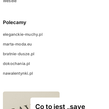
Wesele
Polecamy
eleganckie-muchy.pl
marta-moda.eu
bratnie-dusze.pl
dokochania.pl
nawalentynki.pl
Co to jest „save