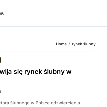
isu
Home
rynek ślubny
wija się rynek ślubny w
6