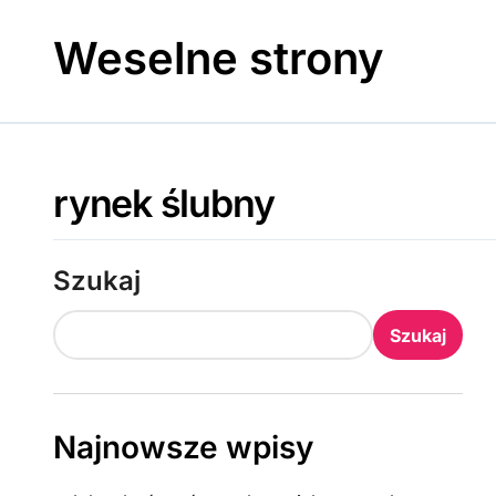
Skip
to
Weselne strony
content
rynek ślubny
Szukaj
Szukaj
Najnowsze wpisy