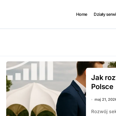
Home
Działy serw
Jak roz
Polsce
maj 21, 202
Rozwój sektora ślubnego w Polsce odzwierciedla