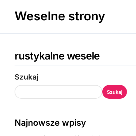
Skip
to
Weselne strony
content
rustykalne wesele
Szukaj
Szukaj
Najnowsze wpisy