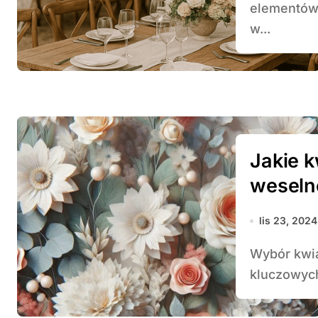
elementów 
w...
Jakie 
weseln
lis 23, 2024
Wybór kwiatów na dekoracje weselne to jedno z
kluczowych