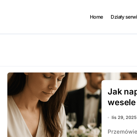
Home
Działy serw
Jak na
wesele
lis 29, 2025
Przemówienie na wesele to szansa, by podzielić się z