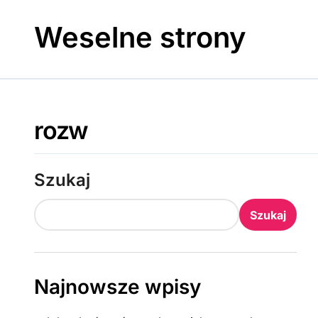
Skip
to
Weselne strony
content
rozw
Szukaj
Szukaj
Najnowsze wpisy