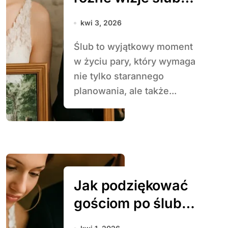
w parze
kwi 3, 2026
Ślub to wyjątkowy moment
w życiu pary, który wymaga
nie tylko starannego
planowania, ale także...
Jak podziękować
gościom po ślubie
– pomysły na