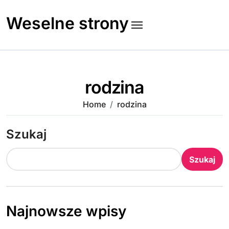
Skip
to
Weselne strony
content
rodzina
Home
rodzina
Szukaj
Szukaj
Najnowsze wpisy