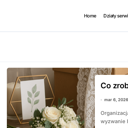
Home
Działy serw
Co zrob
mar 6, 202
Organizacja wesela to nie tylko radość, ale i spore
wyzwanie l