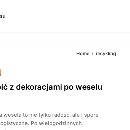
isu
Home
recykling
ić z dekoracjami po weselu
6
ogistyczne. Po wielogodzinnych