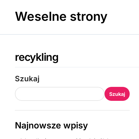
Skip
to
Weselne strony
content
recykling
Szukaj
Szukaj
Najnowsze wpisy