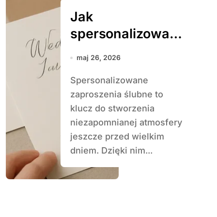
Jak
spersonalizować
zaproszenia
maj 26, 2026
ślubne
Spersonalizowane
zaproszenia ślubne to
klucz do stworzenia
niezapomnianej atmosfery
jeszcze przed wielkim
dniem. Dzięki nim...