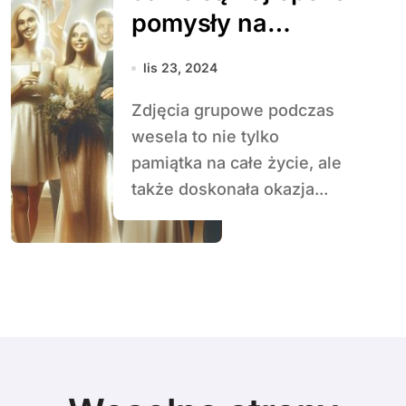
pomysły na
zdjęcia grupowe
lis 23, 2024
podczas wesela?
Zdjęcia grupowe podczas
wesela to nie tylko
pamiątka na całe życie, ale
także doskonała okazja...