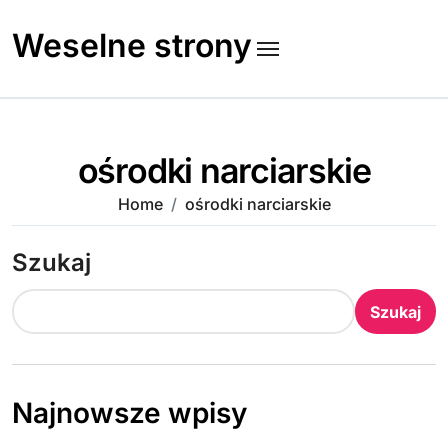
Skip
to
Weselne strony
content
ośrodki narciarskie
Home
ośrodki narciarskie
Szukaj
Szukaj
Najnowsze wpisy