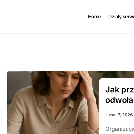
Home
Działy serw
Jak pr
odwoła
maj 7, 2026
Organizacja wesela wiąże się z wieloma