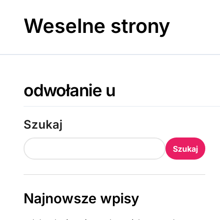
Skip
to
Weselne strony
content
odwołanie u
Szukaj
Szukaj
Najnowsze wpisy