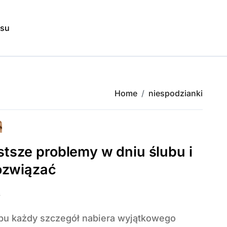
isu
Home
niespodzianki
tsze problemy w dniu ślubu i
rozwiązać
6