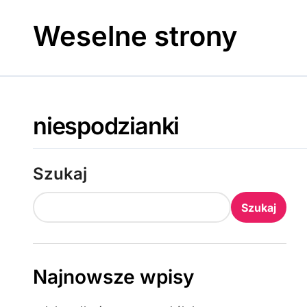
Skip
to
Weselne strony
content
niespodzianki
Szukaj
Szukaj
Najnowsze wpisy