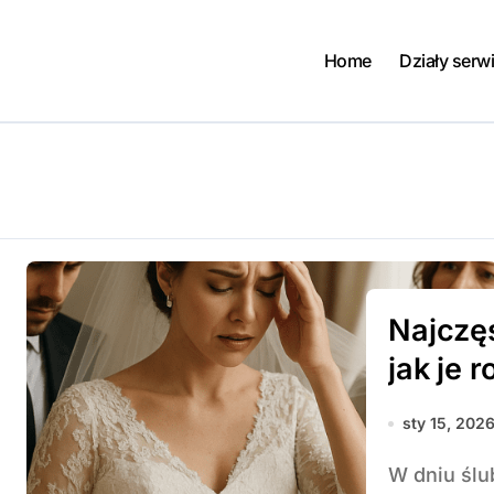
Home
Działy serw
Najczęs
jak je 
sty 15, 202
W dniu ślubu każdy szczegół nabiera wyjątkowego