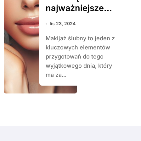
najważniejsze
trendy w makijażu
lis 23, 2024
ślubnym?
Makijaż ślubny to jeden z
kluczowych elementów
przygotowań do tego
wyjątkowego dnia, który
ma za...