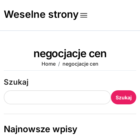
Skip
to
Weselne strony
content
negocjacje cen
Home
negocjacje cen
Szukaj
Szukaj
Najnowsze wpisy