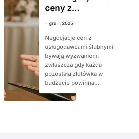
ceny z
usługodawcami
gru 1, 2025
ślubnymi
Negocjacje cen z
usługodawcami ślubnymi
bywają wyzwaniem,
zwłaszcza gdy każda
pozostała złotówka w
budżecie powinna...