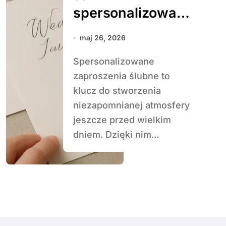
spersonalizować
zaproszenia
maj 26, 2026
ślubne
Spersonalizowane
zaproszenia ślubne to
klucz do stworzenia
niezapomnianej atmosfery
jeszcze przed wielkim
dniem. Dzięki nim...