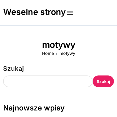
Skip
to
Weselne strony
content
motywy
Home
motywy
Szukaj
Szukaj
Najnowsze wpisy