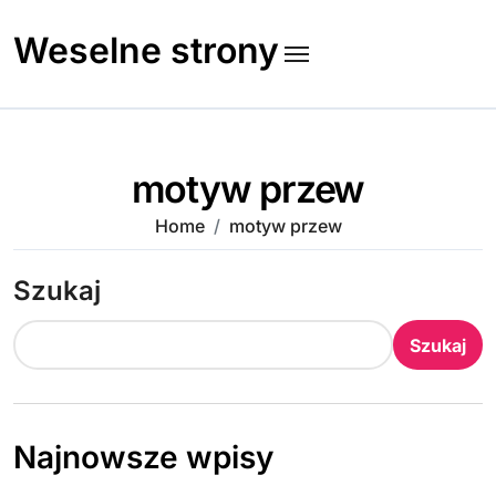
Skip
to
Weselne strony
content
motyw przew
Home
motyw przew
Szukaj
Szukaj
Najnowsze wpisy