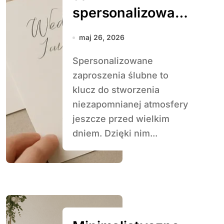
spersonalizować
zaproszenia
maj 26, 2026
ślubne
Spersonalizowane
zaproszenia ślubne to
klucz do stworzenia
niezapomnianej atmosfery
jeszcze przed wielkim
dniem. Dzięki nim...