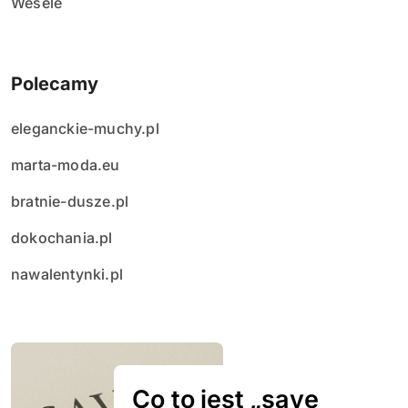
Wesele
Polecamy
eleganckie-muchy.pl
marta-moda.eu
bratnie-dusze.pl
dokochania.pl
nawalentynki.pl
Co to jest „save