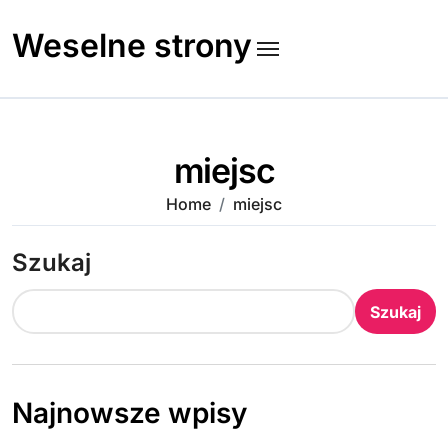
Skip
to
Weselne strony
content
miejsc
Home
miejsc
Szukaj
Szukaj
Najnowsze wpisy