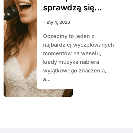
sprawdzą się
podczas oczepin
sty 4, 2026
Oczepiny to jeden z
najbardziej wyczekiwanych
momentów na weselu,
kiedy muzyka nabiera
wyjątkowego znaczenia,
a...