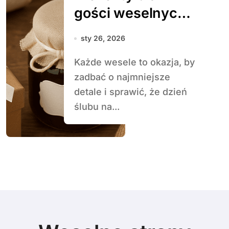
gości weselnych –
pomysły na
sty 26, 2026
upominki
Każde wesele to okazja, by
zadbać o najmniejsze
detale i sprawić, że dzień
ślubu na...