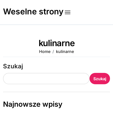
Skip
to
Weselne strony
content
kulinarne
Home
kulinarne
Szukaj
Szukaj
Najnowsze wpisy