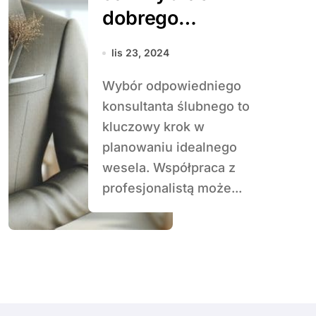
dobrego
konsultanta
lis 23, 2024
ślubnego?
Wybór odpowiedniego
konsultanta ślubnego to
kluczowy krok w
planowaniu idealnego
wesela. Współpraca z
profesjonalistą może...