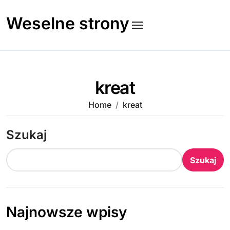
Skip
to
Weselne strony
content
kreat
Home
kreat
Szukaj
Szukaj
Najnowsze wpisy