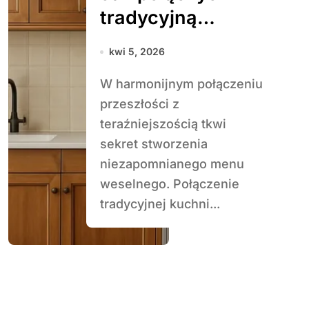
tradycyjną
kuchnię z
kwi 5, 2026
nowoczesną
W harmonijnym połączeniu
formą
przeszłości z
teraźniejszością tkwi
sekret stworzenia
niezapomnianego menu
weselnego. Połączenie
tradycyjnej kuchni...