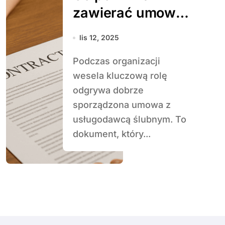
zawierać umowa
z usługodawcą
lis 12, 2025
ślubnym
Podczas organizacji
wesela kluczową rolę
odgrywa dobrze
sporządzona umowa z
usługodawcą ślubnym. To
dokument, który...