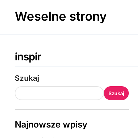
Skip
to
Weselne strony
content
inspir
Szukaj
Szukaj
Najnowsze wpisy