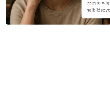
często wiąż
najbliższyc