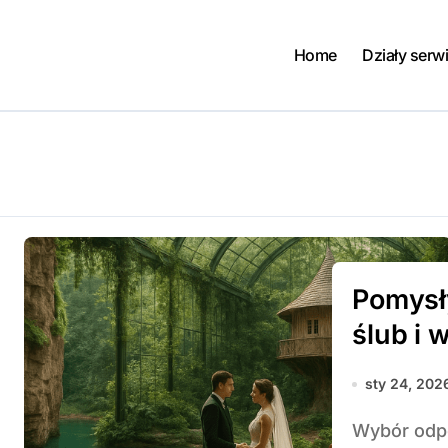
Home
Działy serw
Pomysł
ślub i 
sty 24, 202
Wybór odpowiedniego miejsca na ślub i wesele ma