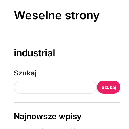
Skip
to
Weselne strony
content
industrial
Szukaj
Szukaj
Najnowsze wpisy