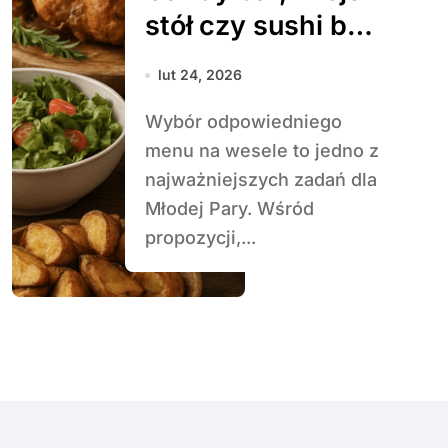
stół czy sushi bar
– co wybrać?
lut 24, 2026
Wybór odpowiedniego
menu na wesele to jedno z
najważniejszych zadań dla
Młodej Pary. Wśród
propozycji,...