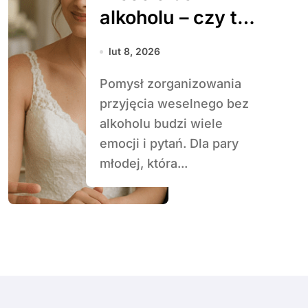
alkoholu – czy to
możliwe?
lut 8, 2026
Pomysł zorganizowania
przyjęcia weselnego bez
alkoholu budzi wiele
emocji i pytań. Dla pary
młodej, która...