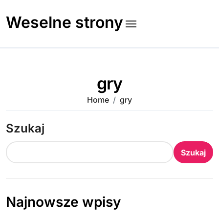
Skip
to
Weselne strony
content
gry
Home
gry
Szukaj
Szukaj
Najnowsze wpisy