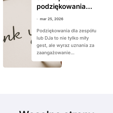
podziękowania
dla zespołu lub
mar 25, 2026
DJ-a
Podziękowania dla zespółu
lub DJa to nie tylko miły
gest, ale wyraz uznania za
zaangażowanie...