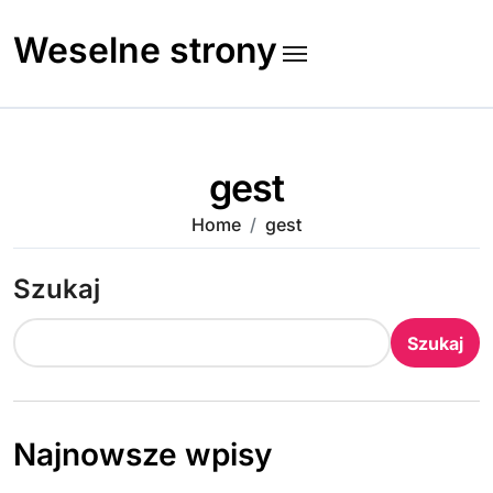
Skip
to
Weselne strony
content
gest
Home
gest
Szukaj
Szukaj
Najnowsze wpisy