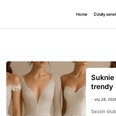
Home
Działy serw
Suknie
trendy
sty 28, 202
Sezon ślubny 2025 zapowiada się wyjątkowo obficie