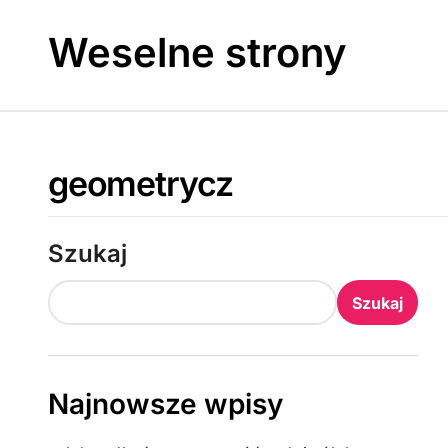
Skip
to
Weselne strony
content
geometrycz
Szukaj
Szukaj
Najnowsze wpisy