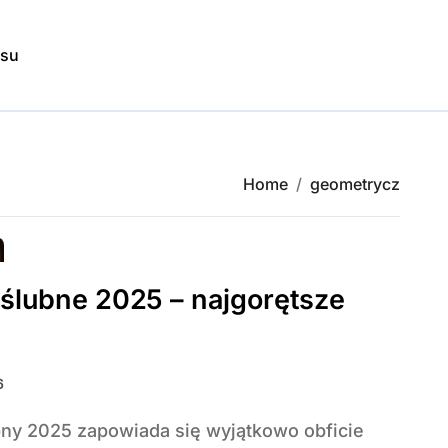
isu
Home
geometrycz
 ślubne 2025 – najgorętsze
6