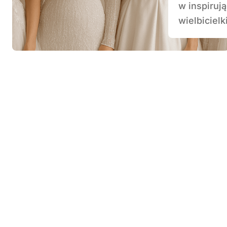
w inspiruj
wielbicielk