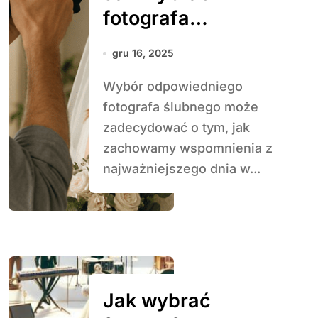
fotografa
ślubnego – na co
gru 16, 2025
zwrócić uwagę
Wybór odpowiedniego
fotografa ślubnego może
zadecydować o tym, jak
zachowamy wspomnienia z
najważniejszego dnia w...
Jak wybrać