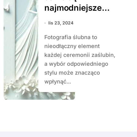
najmodniejsze
style fotografii
lis 23, 2024
ślubnej?
Fotografia ślubna to
nieodłączny element
każdej ceremonii zaślubin,
a wybór odpowiedniego
stylu może znacząco
wpłynąć...