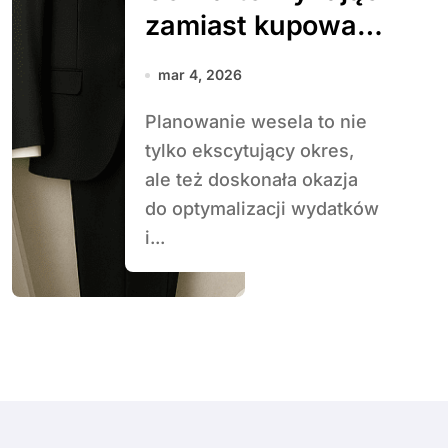
zamiast kupować
na wesele
mar 4, 2026
Planowanie wesela to nie
tylko ekscytujący okres,
ale też doskonała okazja
do optymalizacji wydatków
i...