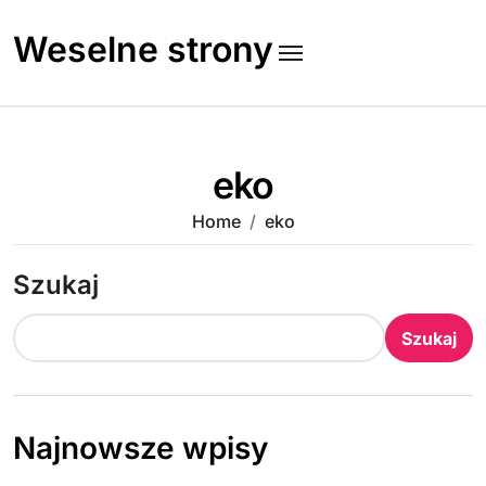
Skip
to
Weselne strony
content
eko
Home
eko
Szukaj
Szukaj
Najnowsze wpisy