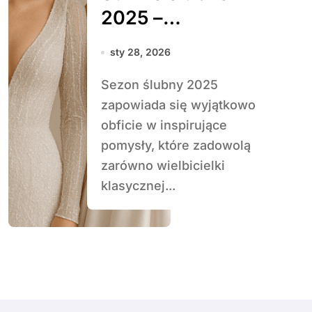
2025 –
najgorętsze
sty 28, 2026
trendy
Sezon ślubny 2025
zapowiada się wyjątkowo
obficie w inspirujące
pomysły, które zadowolą
zarówno wielbicielki
klasycznej...