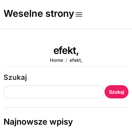
Skip
to
Weselne strony
content
efekt,
Home
efekt,
Szukaj
Szukaj
Najnowsze wpisy