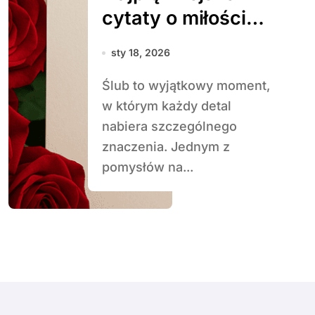
cytaty o miłości
do wykorzystania
sty 18, 2026
w dekoracjach
Ślub to wyjątkowy moment,
w którym każdy detal
nabiera szczególnego
znaczenia. Jednym z
pomysłów na...