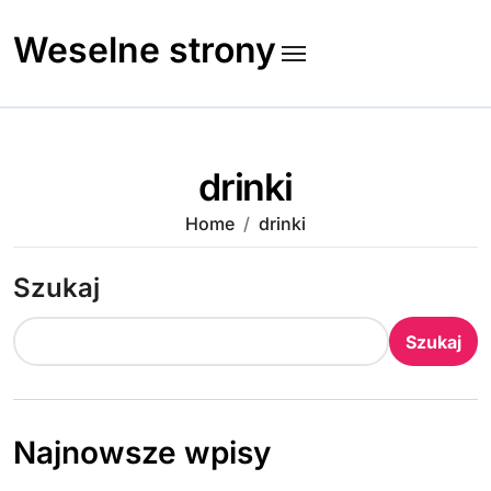
Skip
to
Weselne strony
content
drinki
Home
drinki
Szukaj
Szukaj
Najnowsze wpisy