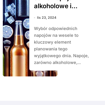
alkoholowe i
bezalkoholowe
lis 23, 2024
wybrać na
Wybór odpowiednich
wesele?
napojów na wesele to
kluczowy element
planowania tego
wyjątkowego dnia. Napoje,
zarówno alkoholowe,...