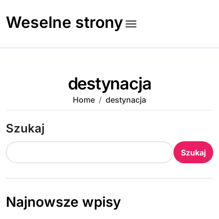
Skip
to
Weselne strony
content
destynacja
Home
destynacja
Szukaj
Szukaj
Najnowsze wpisy