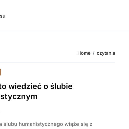
isu
Home
czytania
o wiedzieć o ślubie
istycznym
6