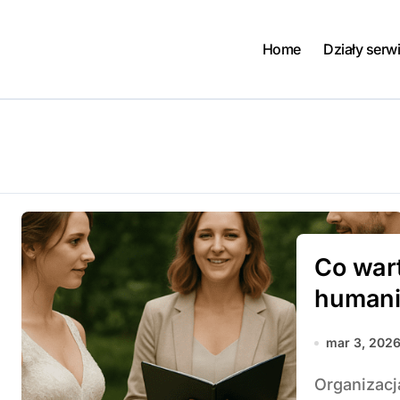
Home
Działy serw
Co wart
human
mar 3, 202
Organizacja ślubu humanistycznego wiąże się z