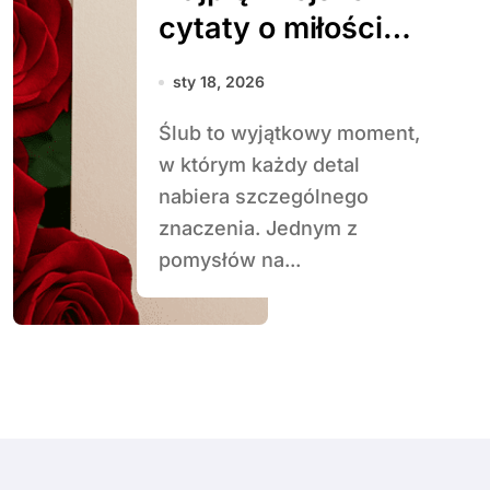
cytaty o miłości
do wykorzystania
sty 18, 2026
w dekoracjach
Ślub to wyjątkowy moment,
w którym każdy detal
nabiera szczególnego
znaczenia. Jednym z
pomysłów na...