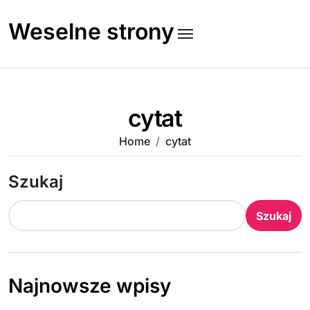
Skip
to
Weselne strony
content
cytat
Home
cytat
Szukaj
Szukaj
Najnowsze wpisy