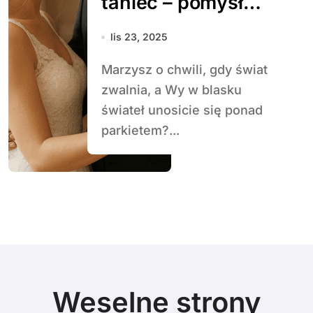
taniec – pomysły i
inspiracje
lis 23, 2025
Marzysz o chwili, gdy świat
zwalnia, a Wy w blasku
świateł unosicie się ponad
parkietem?...
Weselne strony