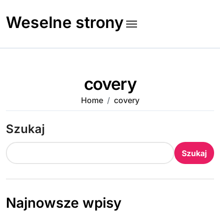
Skip
to
Weselne strony
content
covery
Home
covery
Szukaj
Szukaj
Najnowsze wpisy