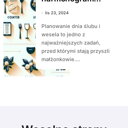
dnia ślubu i
lis 23, 2024
wesela?
Planowanie dnia ślubu i
wesela to jedno z
najważniejszych zadań,
przed którymi stają przyszli
małżonkowie....