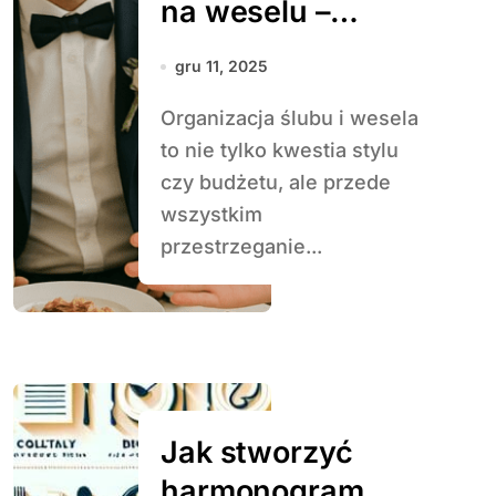
na weselu –
savoir-vivre dla
gru 11, 2025
nowożeńców i
Organizacja ślubu i wesela
gości
to nie tylko kwestia stylu
czy budżetu, ale przede
wszystkim
przestrzeganie...
Jak stworzyć
harmonogram