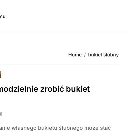
isu
Home
bukiet ślubny
odzielnie zrobić bukiet
26