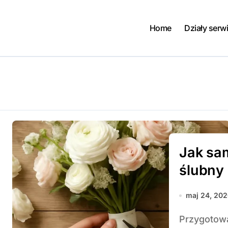
Home
Działy serw
Jak sam
ślubny
maj 24, 20
Przygotowanie własnego bukietu ślubnego może stać