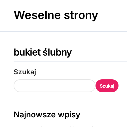
Skip
to
Weselne strony
content
bukiet ślubny
Szukaj
Szukaj
Najnowsze wpisy