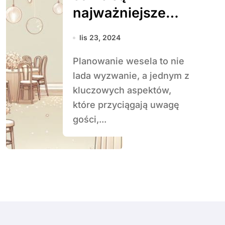
najważniejsze
elementy
lis 23, 2024
dekoracji
Planowanie wesela to nie
weselnej?
lada wyzwanie, a jednym z
kluczowych aspektów,
które przyciągają uwagę
gości,...