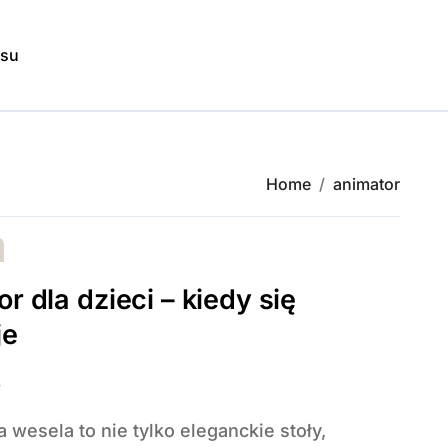
isu
Home
animator
r dla dzieci – kiedy się
je
6