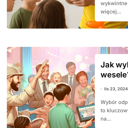
wykwintne
więcej...
Jak wyb
wesele
lis 23, 2024
Wybór odpowiedniego animatora dla dzieci na wesele
to kluczow
na...