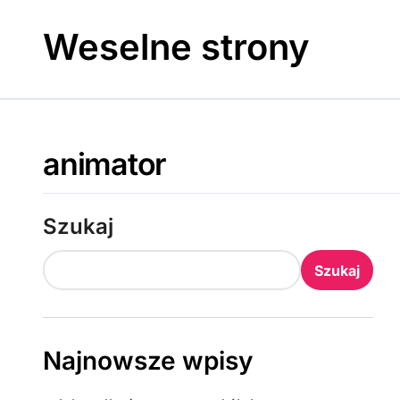
Skip
to
Weselne strony
content
animator
Szukaj
Szukaj
Najnowsze wpisy