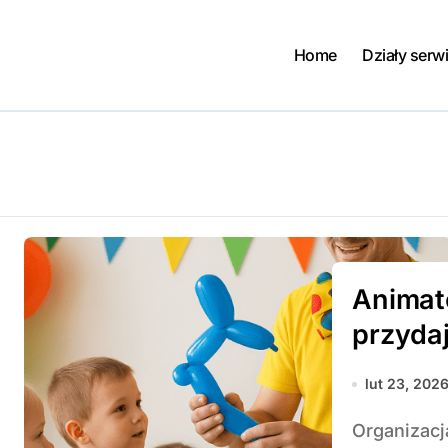
Home
Działy serw
Animato
przyda
lut 23, 202
Organizacja wesela to nie tylko eleganckie stoły,