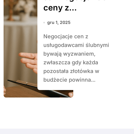
ceny z
usługodawcami
gru 1, 2025
ślubnymi
Negocjacje cen z
usługodawcami ślubnymi
bywają wyzwaniem,
zwłaszcza gdy każda
pozostała złotówka w
budżecie powinna...