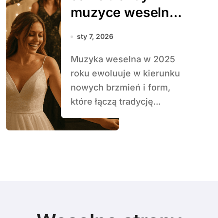
muzyce weselnej
królują w 2025
sty 7, 2026
roku
Muzyka weselna w 2025
roku ewoluuje w kierunku
nowych brzmień i form,
które łączą tradycję...