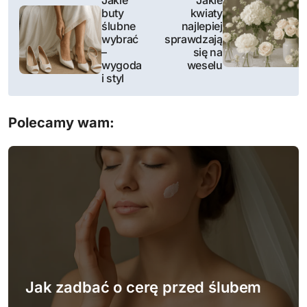
Jakie
Jakie
buty
kwiaty
a
ślubne
najlepiej
wybrać
sprawdzają
w
–
się na
wygoda
weselu
i
i styl
g
Polecamy wam:
a
c
j
a
w
p
Jak zadbać o cerę przed ślubem
i