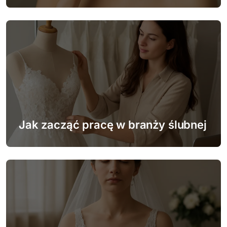
s
u
Jak zacząć pracę w branży ślubnej