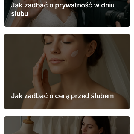
w
Jak zadbać o prywatność w dniu
ślubu
p
i
s
u
Jak zadbać o cerę przed ślubem