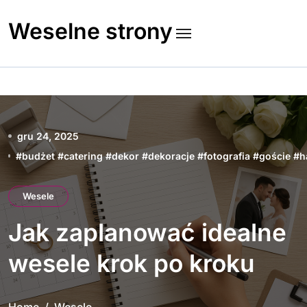
Skip
to
Weselne strony
content
gru 24, 2025
#
budżet
#
catering
#
dekor
#
dekoracje
#
fotografia
#
goście
#
h
Wesele
Jak zaplanować idealne
wesele krok po kroku