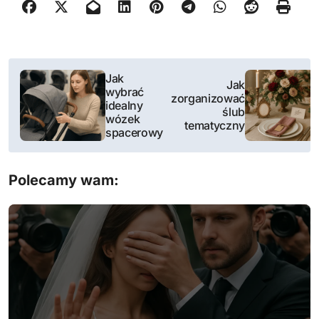
N
Jak
Jak
wybrać
a
zorganizować
idealny
ślub
wózek
w
tematyczny
spacerowy
i
Polecamy wam:
g
a
c
j
a