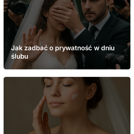
a
c
j
a
w
Jak zadbać o prywatność w dniu
ślubu
p
i
s
u