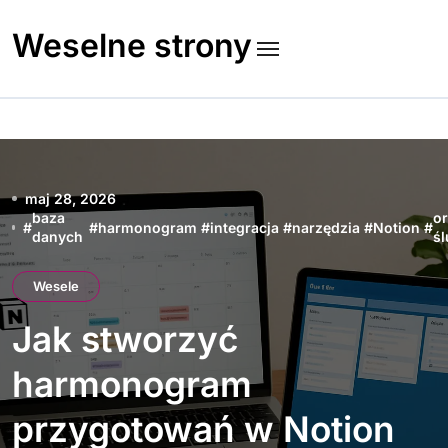
Skip
to
Weselne strony
content
maj 28, 2026
baza
or
#
#
harmonogram
#
integracja
#
narzędzia
#
Notion
#
danych
ś
Wesele
Jak stworzyć
harmonogram
przygotowań w Notion