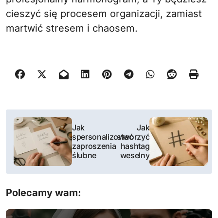
cieszyć się procesem organizacji, zamiast
martwić stresem i chaosem.
N
Jak
Jak
a
spersonalizować
stworzyć
zaproszenia
hashtag
w
ślubne
weselny
i
Polecamy wam:
g